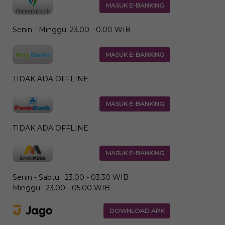
MASUK E-BANKING
Senin - Minggu: 23.00 - 0.00 WIB
MASUK E-BANKING
TIDAK ADA OFFLINE
MASUK E-BANKING
TIDAK ADA OFFLINE
MASUK E-BANKING
Senin - Sabtu : 23.00 - 03.30 WIB
Minggu : 23.00 - 05.00 WIB
DOWNLOAD APK