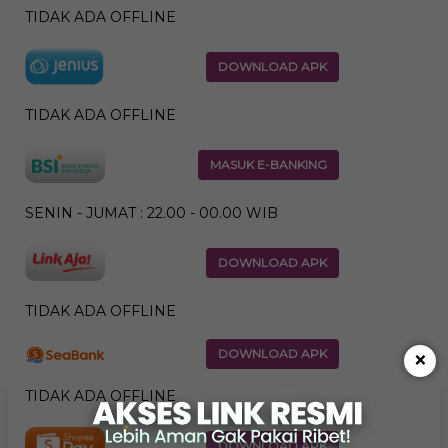
TIDAK ADA OFFLINE
DOWNLOAD APK
TIDAK ADA OFFLINE
MASUK E-BANKING
SENIN - JUMAT : 22.00 - 00.00 WIB
DOWNLOAD APK
TIDAK ADA OFFLINE
×
DOWNLOAD APK
TIDAK ADA OFFLINE
DOWNLOAD APK