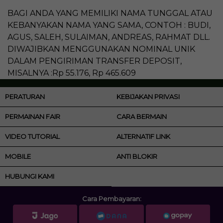
BAGI ANDA YANG MEMILIKI NAMA TUNGGAL ATAU
KEBANYAKAN NAMA YANG SAMA, CONTOH : BUDI,
AGUS, SALEH, SULAIMAN, ANDREAS, RAHMAT DLL.
DIWAJIBKAN MENGGUNAKAN NOMINAL UNIK
DALAM PENGIRIMAN TRANSFER DEPOSIT,
MISALNYA :Rp 55.176, Rp 465.609
PERATURAN
KEBIJAKAN PRIVASI
PERMAINAN FAIR
CARA BERMAIN
VIDEO TUTORIAL
ALTERNATIF LINK
MOBILE
ANTI BLOKIR
HUBUNGI KAMI
Cara Pembayaran: