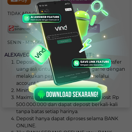
TIDAK ADA OFFLINE
MASUK E-BANKING
SENIN - MINGGU: 22.00 - 00.00 WIB
ALEXAVEGAS KETENTUAN DEPOSIT :
Deposit adalah penukaran chips dari transfer
uang asli untuk bermain dalam game dengan
melakukan pengiriman deposit melalui
account bank anda.
Minimal Deposit = 50.000 IDR
Maximal untuk 1 kali melakukan deposit Rp
500.000.000 dan dapat deposit berkali-kali
tanpa batas setiap harinya.
Deposit hanya dapat diproses selama BANK
ONLINE.